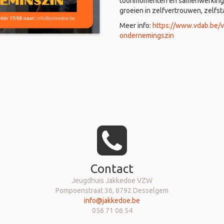
toonmomenten en samenwerkingen
groeien in zelfvertrouwen, zelfs
Meer info:
https://www.vdab.be/
ondernemingszin
Contact
Jeugdhuis Jakkedoe VZW
Pompoenstraat 36, 8792 Desselgem
info@jakkedoe.be
056 71 06 54