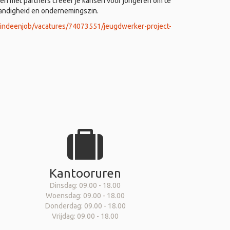
 met partners creëer je kansen voor jongeren om te
tandigheid en ondernemingszin.
vindeenjob/vacatures/74073551/jeugdwerker-project-
Kantooruren
Dinsdag: 09.00 - 18.00
Woensdag: 09.00 - 18.00
Donderdag: 09.00 - 18.00
Vrijdag: 09.00 - 18.00