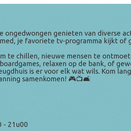
n je ongedwongen genieten van diverse ac
gamed, je favoriete tv-programma kijkt o
 om te chillen, nieuwe mensen te ontmoe
n boardgames, relaxen op de bank, of 
jeugdhuis is er voor elk wat wils. Kom la
panning samenkomen! 🎮📺🛋️
0 - 21u00