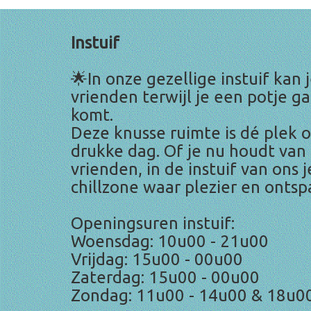
Instuif
🌟In onze gezellige instuif ka
vrienden terwijl je een potje 
komt.
Deze knusse ruimte is dé plek
drukke dag. Of je nu houdt va
vrienden, in de instuif van ons 
chillzone waar plezier en onts
Openingsuren instuif:
Woensdag: 10u00 - 21u00
Vrijdag: 15u00 - 00u00
Zaterdag: 15u00 - 00u00
Zondag: 11u00 - 14u00 & 18u0