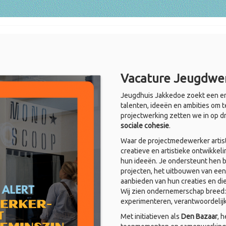
Vacature Jeugdwer
Jeugdhuis Jakkedoe zoekt een en
talenten, ideeën en ambities om t
projectwerking zetten we in op d
sociale cohesie
.
Waar de projectmedewerker artist
creatieve en artistieke ontwikkel
hun ideeën. Je ondersteunt hen bi
projecten, het uitbouwen van een
aanbieden van hun creaties en di
Wij zien ondernemerschap breed: i
experimenteren, verantwoordelij
Met initiatieven als
Den Bazaar
, 