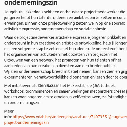
ondernemingszin
Jeugdhuis Jakkedoe zoekt een enthousiaste projectmedewerker die
jongeren helpt hun talenten, ideeën en ambities om te zetten in conc
ervaringen. Binnen onze projectwerking zetten we in op drie sporen:
artistieke expressie, ondernemerschap
en
sociale cohesie
.
Waar de projectmedewerker artistieke expressie jongeren prikkelt en
ondersteunt in hun creatieve en artistieke ontwikkeling, help jij jonge
om een volgende stap te zetten met hun ideeën. Je ondersteunt hen b
het organiseren van activiteiten, het opzetten van projecten, het
uitbouwen van een netwerk, het promoten van hun talenten of het
aanbieden van hun creaties en diensten aan een breder publiek.
Wij zien ondernemerschap breed: initiatief nemen, kansen zien en grij
experimenteren, verantwoordelijkheid opnemen en leren door te doe
Met initiatieven als
Den Bazaar
, het Makerslab, de (J)Artotheek,
workshops, toonmomenten en samenwerkingen met partners creëer 
kansen voor jongeren om te groeien in zelfvertrouwen, zelfstandighe
en ondernemingszin.
Meer
info:
https://www.vdab.be/vindeenjob/vacatures/74073551/jeugdwer
project-ondernemingszin