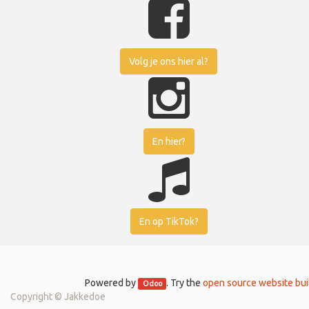
Volg je ons hier al?
En hier?
En op TikTok?
Powered by
. Try the
open source website bui
Odoo
Copyright ©
Jakkedoe