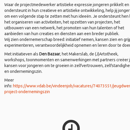
Waar de projectmedewerker artistieke expressie jongeren prikkelt en
ondersteunt in hun creatieve en artistieke ontwikkeling, help jij jonge
om een volgende stap te zetten met hun ideeën. Je ondersteunt hen b
het organiseren van activiteiten, het opzetten van projecten, het
uitbouwen van een netwerk, het promoten van hun talenten of het
aanbieden van hun creaties en diensten aan een breder publiek.
Wij zien ondernemerschap breed: initiatief nemen, kansen zien en grij
experimenteren, verantwoordelijkheid opnemen en leren door te doe
Met initiatieven als
Den Bazaar
, het Makerslab, de (J)Artotheek,
workshops, toonmomenten en samenwerkingen met partners creëer 
kansen voor jongeren om te groeien in zelfvertrouwen, zelfstandighe
en ondernemingszin.
Meer
info:
https://www.vdab.be/vindeenjob/vacatures/74073551/jeugdwer
project-ondernemingszin