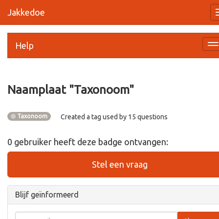
Jakkedoe
Help
Na
a
Naamplaat "
Taxonoom
"
Taxonoom
Created a tag used by 15 questions
0
gebruiker
heeft deze badge ontvangen:
Stel een vraag
Blijf geïnformeerd