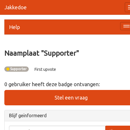
Jakkedoe
Help
Na
a
Naamplaat "
Supporter
"
Supporter
First upvote
0
gebruiker
heeft deze badge ontvangen:
Stel een vraag
Blijf geïnformeerd