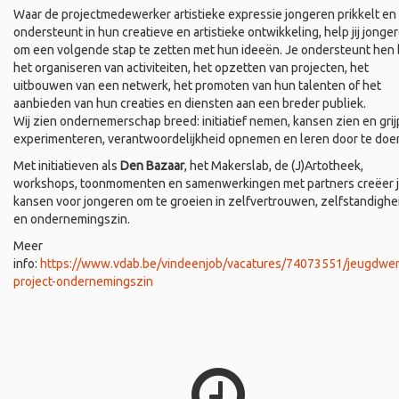
Waar de projectmedewerker artistieke expressie jongeren prikkelt en
ondersteunt in hun creatieve en artistieke ontwikkeling, help jij jonge
om een volgende stap te zetten met hun ideeën. Je ondersteunt hen b
het organiseren van activiteiten, het opzetten van projecten, het
uitbouwen van een netwerk, het promoten van hun talenten of het
aanbieden van hun creaties en diensten aan een breder publiek.
Wij zien ondernemerschap breed: initiatief nemen, kansen zien en grij
experimenteren, verantwoordelijkheid opnemen en leren door te doe
Met initiatieven als
Den Bazaar
, het Makerslab, de (J)Artotheek,
workshops, toonmomenten en samenwerkingen met partners creëer 
kansen voor jongeren om te groeien in zelfvertrouwen, zelfstandighe
en ondernemingszin.
Meer
info:
https://www.vdab.be/vindeenjob/vacatures/74073551/jeugdwer
project-ondernemingszin