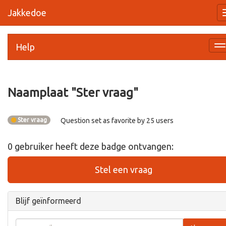
Jakkedoe
Help
Na
a
Naamplaat "
Ster vraag
"
Ster vraag
Question set as favorite by 25 users
0
gebruiker
heeft deze badge ontvangen:
Stel een vraag
Blijf geïnformeerd