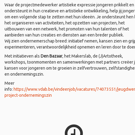
Waar de projectmedewerker artistieke expressie jongeren prikkelt en
ondersteunt in hun creatieve en artistieke ontwikkeling, help jij jonge
om een volgende stap te zetten met hun ideeën. Je ondersteunt hen b
het organiseren van activiteiten, het opzetten van projecten, het
uitbouwen van een netwerk, het promoten van hun talenten of het
aanbieden van hun creaties en diensten aan een breder publiek.
Wij zien ondernemerschap breed: initiatief nemen, kansen zien en grij
experimenteren, verantwoordelijkheid opnemen en leren door te doe
Met initiatieven als
Den Bazaar
, het Makerslab, de (J)Artotheek,
workshops, toonmomenten en samenwerkingen met partners creëer 
kansen voor jongeren om te groeien in zelfvertrouwen, zelfstandighe
en ondernemingszin.
Meer
info:
https://www.vdab.be/vindeenjob/vacatures/74073551/jeugdwer
project-ondernemingszin