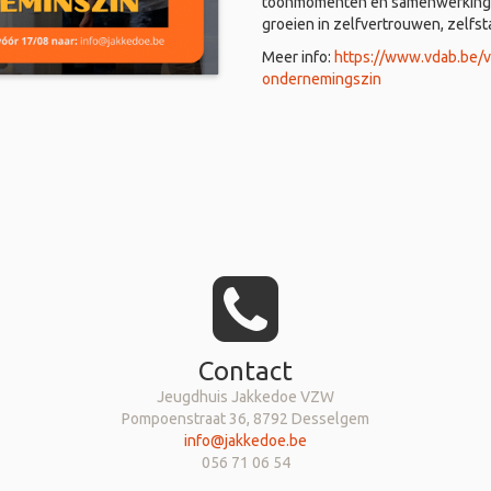
toonmomenten en samenwerkingen
groeien in zelfvertrouwen, zelfs
Meer info:
https://www.vdab.be/
ondernemingszin
Contact
Jeugdhuis Jakkedoe VZW
Pompoenstraat 36, 8792 Desselgem
info@jakkedoe.be
056 71 06 54