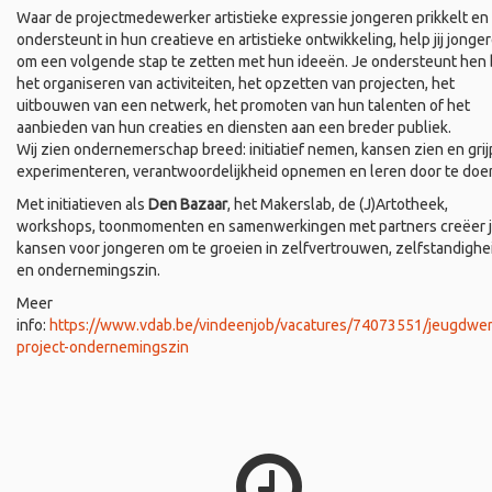
Waar de projectmedewerker artistieke expressie jongeren prikkelt en
ondersteunt in hun creatieve en artistieke ontwikkeling, help jij jonge
om een volgende stap te zetten met hun ideeën. Je ondersteunt hen b
het organiseren van activiteiten, het opzetten van projecten, het
uitbouwen van een netwerk, het promoten van hun talenten of het
aanbieden van hun creaties en diensten aan een breder publiek.
Wij zien ondernemerschap breed: initiatief nemen, kansen zien en grij
experimenteren, verantwoordelijkheid opnemen en leren door te doe
Met initiatieven als
Den Bazaar
, het Makerslab, de (J)Artotheek,
workshops, toonmomenten en samenwerkingen met partners creëer 
kansen voor jongeren om te groeien in zelfvertrouwen, zelfstandighe
en ondernemingszin.
Meer
info:
https://www.vdab.be/vindeenjob/vacatures/74073551/jeugdwer
project-ondernemingszin