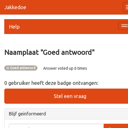
Jakkedoe
Help
Na
a
Naamplaat "
Goed antwoord
"
Goed antwoord
Answer voted up 6 times
0
gebruiker
heeft deze badge ontvangen:
Stel een vraag
Blijf geïnformeerd