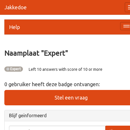
Jakkedoe
Help
Na
a
Naamplaat "
Expert
"
Expert
Left 10 answers with score of 10 or more
0
gebruiker
heeft deze badge ontvangen:
Stel een vraag
Blijf geïnformeerd