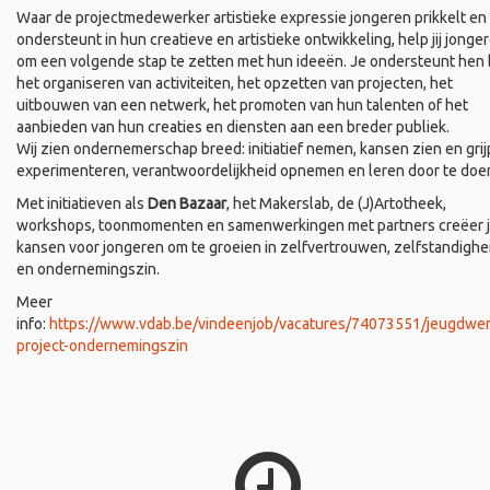
Waar de projectmedewerker artistieke expressie jongeren prikkelt en
ondersteunt in hun creatieve en artistieke ontwikkeling, help jij jonge
om een volgende stap te zetten met hun ideeën. Je ondersteunt hen b
het organiseren van activiteiten, het opzetten van projecten, het
uitbouwen van een netwerk, het promoten van hun talenten of het
aanbieden van hun creaties en diensten aan een breder publiek.
Wij zien ondernemerschap breed: initiatief nemen, kansen zien en grij
experimenteren, verantwoordelijkheid opnemen en leren door te doe
Met initiatieven als
Den Bazaar
, het Makerslab, de (J)Artotheek,
workshops, toonmomenten en samenwerkingen met partners creëer 
kansen voor jongeren om te groeien in zelfvertrouwen, zelfstandighe
en ondernemingszin.
Meer
info:
https://www.vdab.be/vindeenjob/vacatures/74073551/jeugdwer
project-ondernemingszin