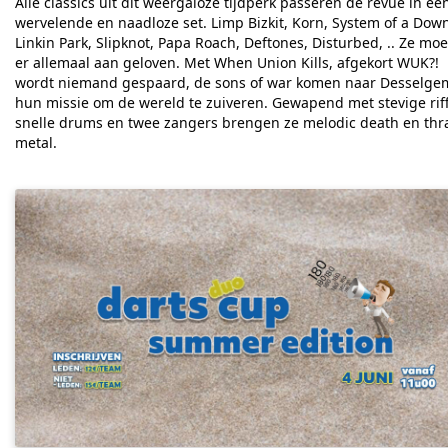
Alle classics uit dit weergaloze tijdperk passeren de revue in ee
wervelende en naadloze set. Limp Bizkit, Korn, System of a Dow
Linkin Park, Slipknot, Papa Roach, Deftones, Disturbed, .. Ze mo
er allemaal aan geloven.
Met When Union Kills, afgekort WUK?!
wordt niemand gespaard, de sons of war komen naar Desselge
hun missie om de wereld te zuiveren. Gewapend met stevige riff
snelle drums en twee zangers brengen ze melodic death en thr
metal.