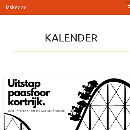
Jakkedoe
KALENDER
_________________________________________________________