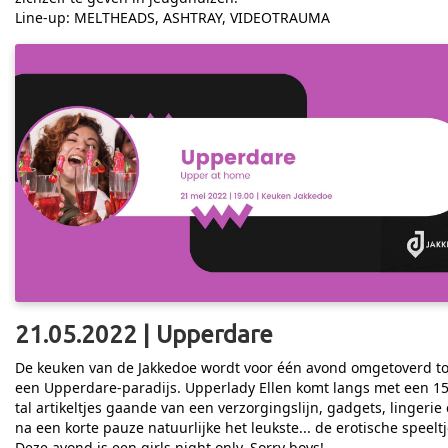
Line-up: MELTHEADS, ASHTRAY, VIDEOTRAUMA
21.05.2022 | Upperdare
De keuken van de Jakkedoe wordt voor één avond omgetoverd to
een Upperdare-paradijs. Upperlady Ellen komt langs met een 15
tal artikeltjes gaande van een verzorgingslijn, gadgets, lingerie
na een korte pauze natuurlijke het leukste... de erotische speeltj
Deze avond is een girls night only. Sorry boys!