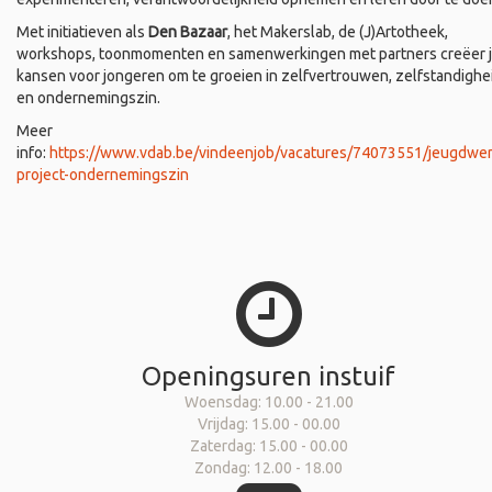
Met initiatieven als
Den Bazaar
, het Makerslab, de (J)Artotheek,
workshops, toonmomenten en samenwerkingen met partners creëer 
kansen voor jongeren om te groeien in zelfvertrouwen, zelfstandighe
en ondernemingszin.
Meer
info:
https://www.vdab.be/vindeenjob/vacatures/74073551/jeugdwer
project-ondernemingszin
Openingsuren instuif
Woensdag: 10.00 - 21.00
Vrijdag: 15.00 - 00.00
Zaterdag: 15.00 - 00.00
Zondag: 12.00 - 18.00