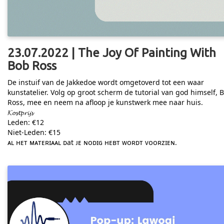
23.07.2022 | The Joy Of Painting With
Bob Ross
De instuif van de Jakkedoe wordt omgetoverd tot een waar
kunstatelier. Volg op groot scherm de tutorial van god himself, 
Ross, mee en neem na afloop je kunstwerk mee naar huis.
𝓚𝓸𝓼𝓽𝓹𝓻𝓲𝓳𝓼
Leden: €12
Niet-Leden: €15
ᴀʟ ʜᴇᴛ ᴍᴀᴛᴇʀɪᴀᴀʟ ᴅat ᴊᴇ ɴᴏᴅɪɢ ʜᴇʙᴛ ᴡᴏʀᴅᴛ ᴠᴏᴏʀᴢɪᴇɴ.