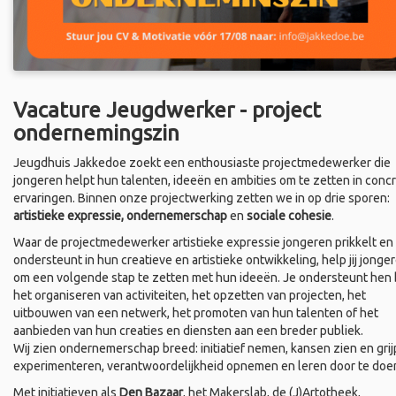
Vacature Jeugdwerker - project
ondernemingszin
Jeugdhuis Jakkedoe zoekt een enthousiaste projectmedewerker die
jongeren helpt hun talenten, ideeën en ambities om te zetten in conc
ervaringen. Binnen onze projectwerking zetten we in op drie sporen:
artistieke expressie, ondernemerschap
en
sociale cohesie
.
Waar de projectmedewerker artistieke expressie jongeren prikkelt en
ondersteunt in hun creatieve en artistieke ontwikkeling, help jij jonge
om een volgende stap te zetten met hun ideeën. Je ondersteunt hen b
het organiseren van activiteiten, het opzetten van projecten, het
uitbouwen van een netwerk, het promoten van hun talenten of het
aanbieden van hun creaties en diensten aan een breder publiek.
Wij zien ondernemerschap breed: initiatief nemen, kansen zien en grij
experimenteren, verantwoordelijkheid opnemen en leren door te doe
Met initiatieven als
Den Bazaar
, het Makerslab, de (J)Artotheek,