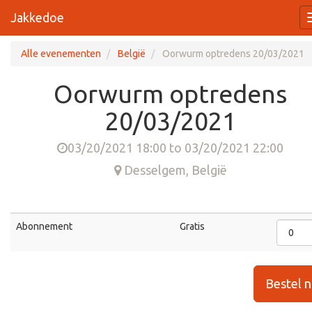
Jakkedoe
Alle evenementen
België
Oorwurm optredens 20/03/2021
Oorwurm optredens
20/03/2021
03/20/2021 18:00
to
03/20/2021 22:00
Desselgem
,
België
Abonnement
Gratis
Bestel 