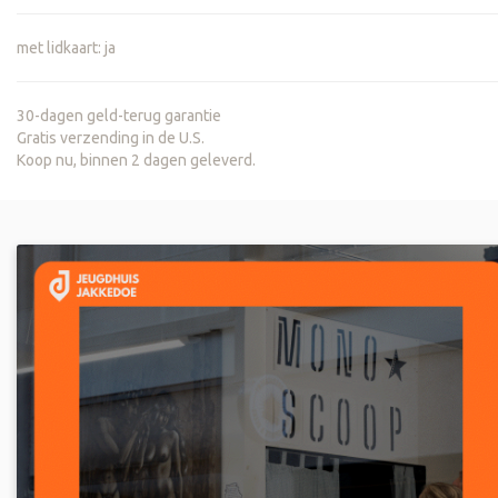
met lidkaart
:
ja
30-dagen geld-terug garantie
Gratis verzending in de U.S.
Koop nu, binnen 2 dagen geleverd.