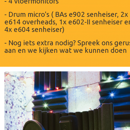
- 4 vloermonitors
- Drum micro's ( BAs e902 senheiser, 2x
e614 overheads, 1x e602-II senheiser e
4x e604 senheiser)
- Nog iets extra nodig? Spreek ons geru
aan en we kijken wat we kunnen doen