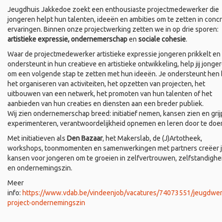
Jeugdhuis Jakkedoe zoekt een enthousiaste projectmedewerker die
jongeren helpt hun talenten, ideeën en ambities om te zetten in conc
ervaringen. Binnen onze projectwerking zetten we in op drie sporen:
artistieke expressie, ondernemerschap
en
sociale cohesie
.
Waar de projectmedewerker artistieke expressie jongeren prikkelt en
ondersteunt in hun creatieve en artistieke ontwikkeling, help jij jonge
om een volgende stap te zetten met hun ideeën. Je ondersteunt hen b
het organiseren van activiteiten, het opzetten van projecten, het
uitbouwen van een netwerk, het promoten van hun talenten of het
aanbieden van hun creaties en diensten aan een breder publiek.
Wij zien ondernemerschap breed: initiatief nemen, kansen zien en grij
experimenteren, verantwoordelijkheid opnemen en leren door te doe
Met initiatieven als
Den Bazaar
, het Makerslab, de (J)Artotheek,
workshops, toonmomenten en samenwerkingen met partners creëer 
kansen voor jongeren om te groeien in zelfvertrouwen, zelfstandighe
en ondernemingszin.
Meer
info:
https://www.vdab.be/vindeenjob/vacatures/74073551/jeugdwer
project-ondernemingszin