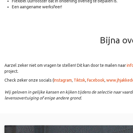
Flexibel uurrooster dat in onderling overleg te bepalen is.
Een aangename werksfeer!
Bijna ov
Aarzel zeker niet om vragen te stellen! Dit kan door te mailen naar
inf
project.
Check zeker onze socials (
Instagram
,
Tiktok
,
Facebook
,
www.jhjakked
Wij geloven in gelijke kansen en kijken tijdens de selectie naar vaard
levensovertuiging of enige andere grond.