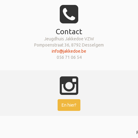
Contact
Jeugdhuis Jakkedoe VZW
Pompoenstraat 36, 8792 Desselgem
info@jakkedoe.be
056 71 06 54
En hier?