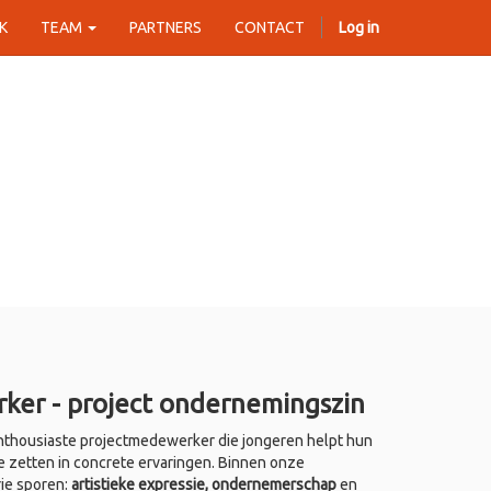
K
TEAM
PARTNERS
CONTACT
Log in
ker - project ondernemingszin
thousiaste projectmedewerker die jongeren helpt hun
e zetten in concrete ervaringen. Binnen onze
rie sporen:
artistieke expressie, ondernemerschap
en