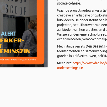
sociale cohesie
.
Waar de projectmedewerker artist
creatieve en artistieke ontwikkel
hun ideeën. Je ondersteunt hen bi
projecten, het uitbouwen van een
aanbieden van hun creaties en di
Wij zien ondernemerschap breed: i
experimenteren, verantwoordelij
Met initiatieven als
Den Bazaar
, 
toonmomenten en samenwerkingen
groeien in zelfvertrouwen, zelfs
Meer info:
https://www.vdab.be/
ondernemingszin