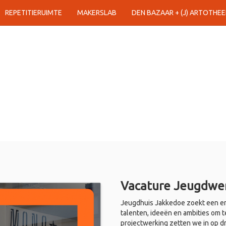
REPETITIERUIMTE
MAKERSLAB
DEN BAZAAR + (J) ARTOTHEE
Vacature Jeugdwer
Jeugdhuis Jakkedoe zoekt een en
talenten, ideeën en ambities om t
projectwerking zetten we in op d