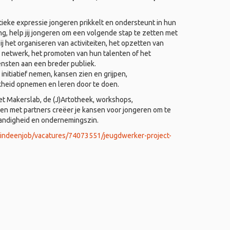
ieke expressie jongeren prikkelt en ondersteunt in hun
ing, help jij jongeren om een volgende stap te zetten met
j het organiseren van activiteiten, het opzetten van
 netwerk, het promoten van hun talenten of het
ensten aan een breder publiek.
nitiatief nemen, kansen zien en grijpen,
kheid opnemen en leren door te doen.
het Makerslab, de (J)Artotheek, workshops,
 met partners creëer je kansen voor jongeren om te
tandigheid en ondernemingszin.
vindeenjob/vacatures/74073551/jeugdwerker-project-