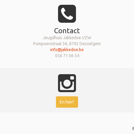
Contact
Jeugdhuis Jakkedoe VZW
Pompoenstraat 36, 8792 Desselgem
info@jakkedoe.be
056 71 06 54
En hier?