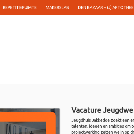
REPETITIERUIMTE
MAKERSLAB
DEN BAZAAR + (J) ARTOTHEE
Vacature Jeugdwer
Jeugdhuis Jakkedoe zoekt een en
talenten, ideeën en ambities om t
projectwerking zetten we in op d