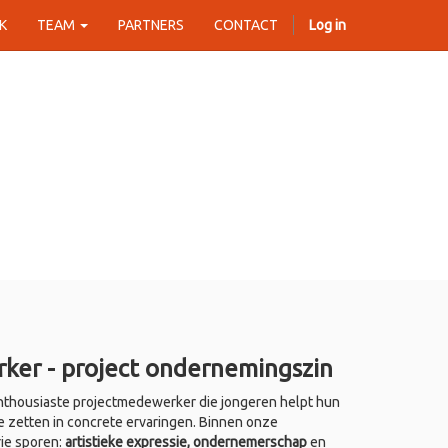
K
TEAM
PARTNERS
CONTACT
Log in
ker - project ondernemingszin
thousiaste projectmedewerker die jongeren helpt hun
e zetten in concrete ervaringen. Binnen onze
rie sporen:
artistieke expressie, ondernemerschap
en