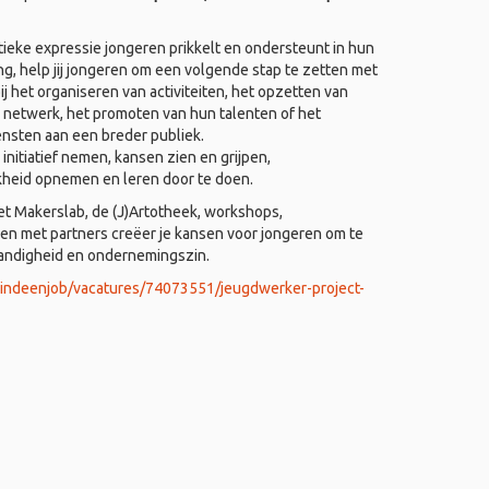
ieke expressie jongeren prikkelt en ondersteunt in hun
ing, help jij jongeren om een volgende stap te zetten met
j het organiseren van activiteiten, het opzetten van
 netwerk, het promoten van hun talenten of het
ensten aan een breder publiek.
nitiatief nemen, kansen zien en grijpen,
kheid opnemen en leren door te doen.
het Makerslab, de (J)Artotheek, workshops,
 met partners creëer je kansen voor jongeren om te
tandigheid en ondernemingszin.
vindeenjob/vacatures/74073551/jeugdwerker-project-