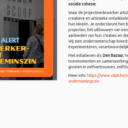
sociale cohesie
.
Waar de projectmedewerker artist
creatieve en artistieke ontwikkel
hun ideeën. Je ondersteunt hen bi
projecten, het uitbouwen van een
aanbieden van hun creaties en di
Wij zien ondernemerschap breed: i
experimenteren, verantwoordelij
Met initiatieven als
Den Bazaar
, 
toonmomenten en samenwerkingen
groeien in zelfvertrouwen, zelfs
Meer info:
https://www.vdab.be/
ondernemingszin