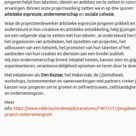
jongeren helpt hun talenten, ideeën en ambities om te zetten in conc
ervaringen. Binnen onze projectwerking zetten we in op drie sporen:
artistieke expressie, ondernemerschap
en
sociale cohesie
.
Waar de projectmedewerker artistieke expressie jongeren prikkelt en
ondersteunt in hun creatieve en artistieke ontwikkeling, help jij jonge
om een volgende stap te zetten met hun ideeën. Je ondersteunt hen b
het organiseren van activiteiten, het opzetten van projecten, het
uitbouwen van een netwerk, het promoten van hun talenten of het
aanbieden van hun creaties en diensten aan een breder publiek.
Wij zien ondernemerschap breed: initiatief nemen, kansen zien en grij
experimenteren, verantwoordelijkheid opnemen en leren door te doe
Met initiatieven als
Den Bazaar
, het Makerslab, de (J)Artotheek,
workshops, toonmomenten en samenwerkingen met partners creëer 
kansen voor jongeren om te groeien in zelfvertrouwen, zelfstandighe
en ondernemingszin.
Meer
info:
https://www.vdab.be/vindeenjob/vacatures/74073551/jeugdwer
project-ondernemingszin