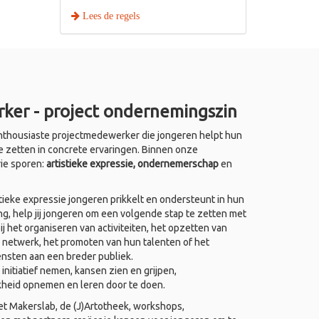
Lees de regels
ker - project ondernemingszin
thousiaste projectmedewerker die jongeren helpt hun
e zetten in concrete ervaringen. Binnen onze
rie sporen:
artistieke expressie, ondernemerschap
en
ieke expressie jongeren prikkelt en ondersteunt in hun
ing, help jij jongeren om een volgende stap te zetten met
j het organiseren van activiteiten, het opzetten van
 netwerk, het promoten van hun talenten of het
ensten aan een breder publiek.
nitiatief nemen, kansen zien en grijpen,
kheid opnemen en leren door te doen.
het Makerslab, de (J)Artotheek, workshops,