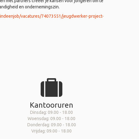
 met partners creëer je kansen voor jongeren om te
tandigheid en ondernemingszin.
vindeenjob/vacatures/74073551/jeugdwerker-project-
Kantooruren
Dinsdag: 09.00 - 18.00
Woensdag: 09.00 - 18.00
Donderdag: 09.00 - 18.00
Vrijdag: 09.00 - 18.00