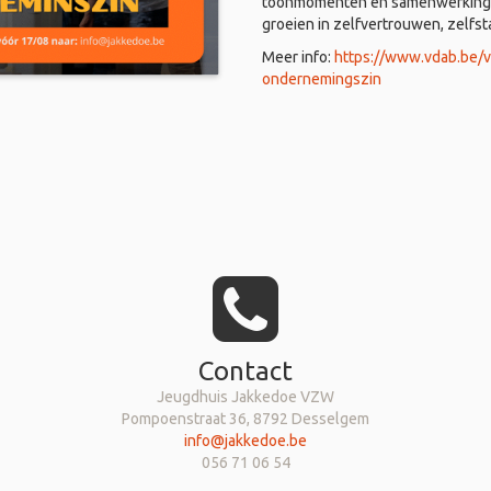
toonmomenten en samenwerkingen
groeien in zelfvertrouwen, zelfs
Meer info:
https://www.vdab.be/
ondernemingszin
Contact
Jeugdhuis Jakkedoe VZW
Pompoenstraat 36, 8792 Desselgem
info@jakkedoe.be
056 71 06 54