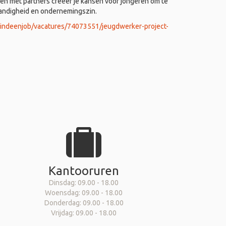
 met partners creëer je kansen voor jongeren om te
tandigheid en ondernemingszin.
vindeenjob/vacatures/74073551/jeugdwerker-project-
Kantooruren
Dinsdag: 09.00 - 18.00
Woensdag: 09.00 - 18.00
Donderdag: 09.00 - 18.00
Vrijdag: 09.00 - 18.00