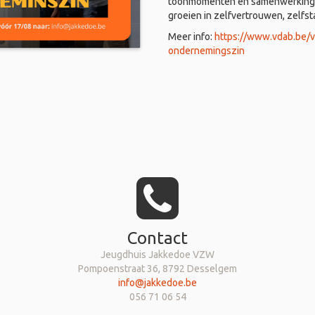
toonmomenten en samenwerkingen
groeien in zelfvertrouwen, zelfs
Meer info:
https://www.vdab.be/
ondernemingszin
Contact
Jeugdhuis Jakkedoe VZW
Pompoenstraat 36, 8792 Desselgem
info@jakkedoe.be
056 71 06 54