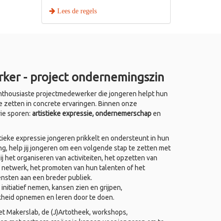
Lees de regels
ker - project ondernemingszin
thousiaste projectmedewerker die jongeren helpt hun
e zetten in concrete ervaringen. Binnen onze
rie sporen:
artistieke expressie, ondernemerschap
en
ieke expressie jongeren prikkelt en ondersteunt in hun
ing, help jij jongeren om een volgende stap te zetten met
j het organiseren van activiteiten, het opzetten van
 netwerk, het promoten van hun talenten of het
ensten aan een breder publiek.
nitiatief nemen, kansen zien en grijpen,
kheid opnemen en leren door te doen.
het Makerslab, de (J)Artotheek, workshops,