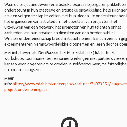
Waar de projectmedewerker artistieke expressie jongeren prikkelt en
ondersteunt in hun creatieve en artistieke ontwikkeling, help jij jonge
om een volgende stap te zetten met hun ideeën. Je ondersteunt hen b
het organiseren van activiteiten, het opzetten van projecten, het
uitbouwen van een netwerk, het promoten van hun talenten of het
aanbieden van hun creaties en diensten aan een breder publiek.
Wij zien ondernemerschap breed: initiatief nemen, kansen zien en grij
experimenteren, verantwoordelijkheid opnemen en leren door te doe
Met initiatieven als
Den Bazaar
, het Makerslab, de (J)Artotheek,
workshops, toonmomenten en samenwerkingen met partners creëer 
kansen voor jongeren om te groeien in zelfvertrouwen, zelfstandighe
en ondernemingszin.
Meer
info:
https://www.vdab.be/vindeenjob/vacatures/74073551/jeugdwer
project-ondernemingszin