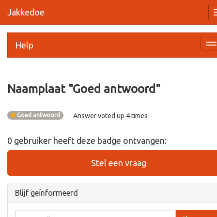
Jakkedoe
Help
Na
a
Naamplaat "
Goed antwoord
"
Goed antwoord
Answer voted up 4 times
0
gebruiker
heeft deze badge ontvangen:
Stel een vraag
Blijf geïnformeerd