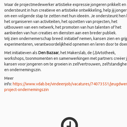
Waar de projectmedewerker artistieke expressie jongeren prikkelt en
ondersteunt in hun creatieve en artistieke ontwikkeling, help jij jonge
om een volgende stap te zetten met hun ideeën. Je ondersteunt hen b
het organiseren van activiteiten, het opzetten van projecten, het
uitbouwen van een netwerk, het promoten van hun talenten of het
aanbieden van hun creaties en diensten aan een breder publiek.
Wij zien ondernemerschap breed: initiatief nemen, kansen zien en grij
experimenteren, verantwoordelijkheid opnemen en leren door te doe
Met initiatieven als
Den Bazaar
, het Makerslab, de (J)Artotheek,
workshops, toonmomenten en samenwerkingen met partners creëer 
kansen voor jongeren om te groeien in zelfvertrouwen, zelfstandighe
en ondernemingszin.
Meer
info:
https://www.vdab.be/vindeenjob/vacatures/74073551/jeugdwer
project-ondernemingszin