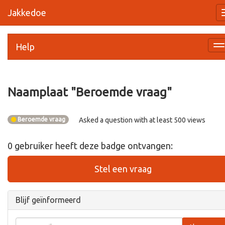
Jakkedoe
Help
Na
a
Naamplaat "
Beroemde vraag
"
Beroemde vraag
Asked a question with at least 500 views
0
gebruiker
heeft deze badge ontvangen:
Stel een vraag
Blijf geïnformeerd